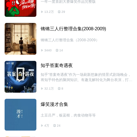
一年一度喜剧大赛爆笑作品完整版
13.2万
29
锵锵三人行整理合集(2008-2009)
锵锵三人行整理合集（2008-2009）
3440
14
知乎答案奇遇夜
知乎“答案奇遇夜”作为一场刷新想象的情景式剧场晚会，
将知乎特色的脑洞知识、有趣见解转化为舞台表演，打破
常规晚会的表现形式以及对各类品牌盛典的认知。通过全
32.1万
8
新的创意概念诠释“有问题，就会有答案”，让表达更加立
体、让想象更为多元、让知识更加生动。
爆笑漫才合集
土豆吕严，板蓝根，肉食动物等等
4万
24