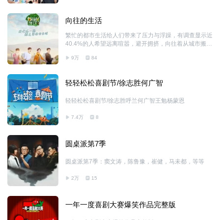
向往的生活
繁忙的都市生活给人们带来了压力与浮躁，有调查显示近
40.4%的人希望远离喧嚣，避开拥挤，向往着从城市搬到
农村，呼吸自然的空气，寻找内心的声音。这是《向往的
9万
84
生活》这档节目制作的初衷。
轻轻松松喜剧节/徐志胜何广智
轻轻松松喜剧节/徐志胜呼兰何广智王勉杨蒙恩
7.4万
8
圆桌派第7季
圆桌派第7季：窦文涛，陈鲁豫，崔健，马未都，等等
2万
15
一年一度喜剧大赛爆笑作品完整版