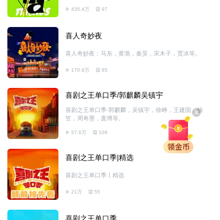
435.4万
97
喜人奇妙夜
喜人奇妙夜：马东，黄渤，秦昊，宋木子，贾冰等。
170.9万
85
喜剧之王单口季/郭麒麟吴镇宇
喜剧之王单口季-郭麒麟，吴镇宇，徐峥，王建国，杨
笠，周奇墨，庞博等。
57.6万
109
喜剧之王单口季|精选
喜剧之王单口季丨精选
21万
55
喜剧之王单口季