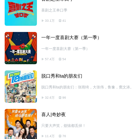
喜剧之王单口季
33.1万
41
一年一度喜剧大赛（第一季）
一年一度喜剧大赛（第一季）
57.4万
54
脱口秀和ta的朋友们
脱口秀和ta的朋友们：张雨绮，大张伟，鲁豫，窦文涛。
32.6万
96
喜人|奇妙夜
只要大声笑，烦恼都丢掉！
11.4万
76