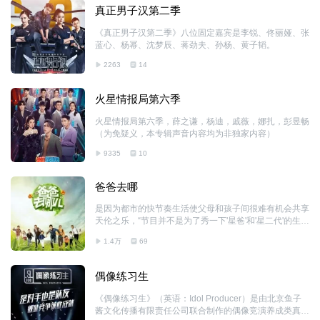
真正男子汉第二季
《真正男子汉第二季》八位固定嘉宾是李锐、佟丽娅、张
蓝心、杨幂、沈梦辰、蒋劲夫、孙杨、黄子韬。
2263
14
火星情报局第六季
火星情报局第六季，薛之谦，杨迪，戚薇，娜扎，彭昱畅
（为免疑义，本专辑声音内容均为非独家内容）
9335
10
爸爸去哪
是因为都市的快节奏生活使父母和孩子间很难有机会共享
天伦之乐，“节目并不是为了秀一下'星爸'和'星二代'的生活
八卦，而是为了给80后父母们展示出一部生活教育百科
1.4万
69
全书”。
偶像练习生
《偶像练习生》（英语：Idol Producer）是由北京鱼子
酱文化传播有限责任公司联合制作的偶像竞演养成类真人