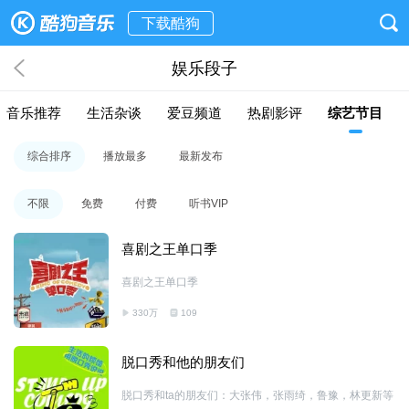
下载酷狗
娱乐段子
音乐推荐
生活杂谈
爱豆频道
热剧影评
综艺节目
综合排序
播放最多
最新发布
不限
免费
付费
听书VIP
喜剧之王单口季
喜剧之王单口季
330万
109
脱口秀和他的朋友们
脱口秀和ta的朋友们：大张伟，张雨绮，鲁豫，林更新等